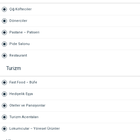
Çiğ Köfteciler
Dönerciler
Pastane – Patiseri
Pide Salonu
Restaurant
Turizm
Fast Food – Büfe
Hediyelik Eşya
Oteller ve Pansiyonlar
Turizm Acentaları
Lokumcular – Yöresel Ürünler