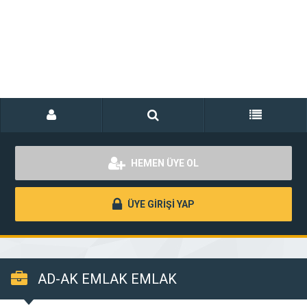
HEMEN ÜYE OL
ÜYE GİRİŞİ YAP
AD-AK EMLAK EMLAK