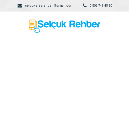
selcukefesrehberi@gmail.com
0 506 749 45 80