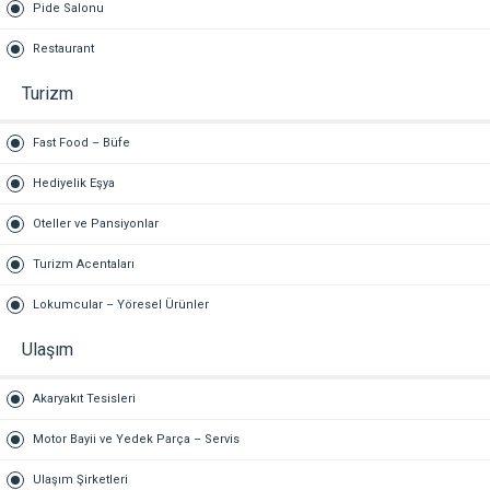
Pide Salonu
Restaurant
Turizm
Fast Food – Büfe
Hediyelik Eşya
Oteller ve Pansiyonlar
Turizm Acentaları
Lokumcular – Yöresel Ürünler
Ulaşım
Akaryakıt Tesisleri
Motor Bayii ve Yedek Parça – Servis
Ulaşım Şirketleri