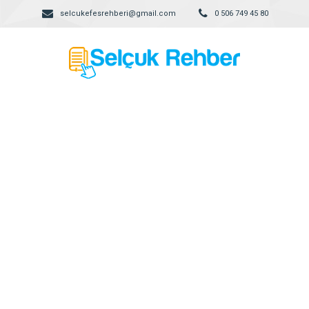
selcukefesrehberi@gmail.com
0 506 749 45 80