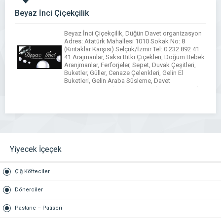
Beyaz İnci Çiçekçilik
Beyaz İnci Çiçekçilik, Düğün Davet organizasyon
Adres: Atatürk Mahallesi 1010 Sokak No: 8
(Kırıtaklar Karşısı) Selçuk/İzmir Tel: 0 232 892 41
41 Arajmanlar, Saksı Bitki Çiçekleri, Doğum Bebek
Aranjmanlar, Ferforjeler, Sepet, Duvak Çeşitleri,
Buketler, Güller, Cenaze Çelenkleri, Gelin El
Buketleri, Gelin Araba Süsleme, Davet
Organizasyon, Orkideler ve Panolar, Yapay Çiçek, •
Siz değerli müşterilerimizin isteğiyle,çelenk […]
Yiyecek İçeçek
Çiğ Köfteciler
Dönerciler
Pastane – Patiseri