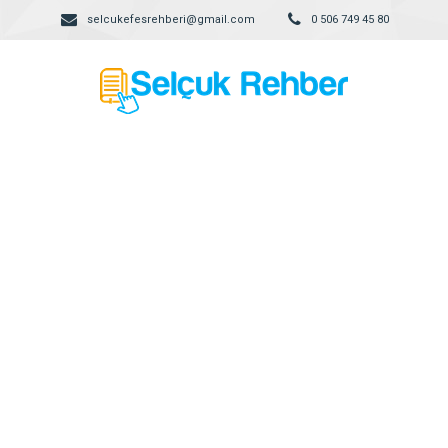
selcukefesrehberi@gmail.com
0 506 749 45 80