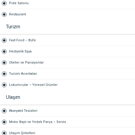
Pide Salonu
Restaurant
Turizm
Fast Food – Büfe
Hediyelik Eşya
Oteller ve Pansiyonlar
Turizm Acentaları
Lokumcular – Yöresel Ürünler
Ulaşım
Akaryakıt Tesisleri
Motor Bayii ve Yedek Parça – Servis
Ulaşım Şirketleri