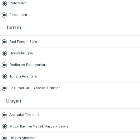
Pide Salonu
Restaurant
Turizm
Fast Food – Büfe
Hediyelik Eşya
Oteller ve Pansiyonlar
Turizm Acentaları
Lokumcular – Yöresel Ürünler
Ulaşım
Akaryakıt Tesisleri
Motor Bayii ve Yedek Parça – Servis
Ulaşım Şirketleri