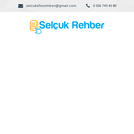
selcukefesrehberi@gmail.com
0 506 749 45 80