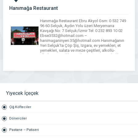
Hanımağa Restaurant
Hanımağa Restaurant Ebru Akyol Gsm: 0 532 749
96 60 Selçuk, Aydın Yolu üzeri Meryemana
Kavşağı No: 7 Selçuk/İzmir Tel: 0 232 893 10 02
Ebse3532@hotmail.com –
hanimaganinyeri.35@hotmail.com Hanımağanın
Yeri Selçuk’ta Çöp Şiş, Izgara, ev yemekleri, et
yemekleri, salata ve meze çeşitleri, alkollü-
alkolsüz içecekler, gözleme, ev mantısı, balık,
pirzola, tavuk şiş, köfte, köy kahvaltısı, nezih […]
Yiyecek İçeçek
Çiğ Köfteciler
Dönerciler
Pastane – Patiseri