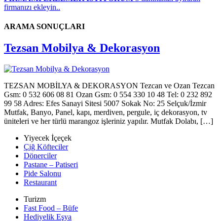
firmanızı ekleyin..
ARAMA SONUÇLARI
Tezsan Mobilya & Dekorasyon
TEZSAN MOBİLYA & DEKORASYON Tezcan ve Ozan Tezcan
Gsm: 0 532 606 08 81 Ozan Gsm: 0 554 330 10 48 Tel: 0 232 892
99 58 Adres: Efes Sanayi Sitesi 5007 Sokak No: 25 Selçuk/İzmir
Mutfak, Banyo, Panel, kapı, merdiven, pergule, iç dekorasyon, tv
üniteleri ve her türlü marangoz işleriniz yapılır. Mutfak Dolabı, […]
Yiyecek İçeçek
Çiğ Köfteciler
Dönerciler
Pastane – Patiseri
Pide Salonu
Restaurant
Turizm
Fast Food – Büfe
Hediyelik Eşya