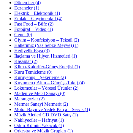
Dönerciler
(4)
Eczaneler
(1)
Elektrik – Elektronik
(1)
Emlak – Gayrimenkul
(4)
Fast Food – Büfe
(2)
Fotoğraf – Video
(1)
Genel
(0)
Giyim – Konfeksiyon – Tekstil
(2)
Hallerimiz (Yaş Sebze-Meyve)
(1)
Hediyelik Eşya
(3)
İlaçlama ve Hijyen Hizmetleri
(1)
Kasaplar
(2)
Klima-Kalorifer-Güneş Enerjisi
(1)
Kuru Temizleme
(0)
Kuruyemiş – Şekerleme
(2)
Kuyumcu ( Altın – Gümüş -Takı )
(4)
Lokumcular – Yöresel Ürünler
(2)
Maden ve Metal Sanayi
(0)
Marangozlar
(2)
Mermer Sanayi Mermerit
(2)
Motor Bayii ve Yedek Parça – Servis
(1)
Müzik Aletleri CD DVD Satış
(1)
Nakliyeciler – Hafriyat
(1)
Odun-Kömür-Yakacak
(1)
Orkestra ve Müzik Grupları
(1)