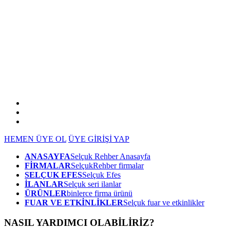
HEMEN ÜYE OL
ÜYE GİRİŞİ YAP
ANASAYFA
Selçuk Rehber Anasayfa
FİRMALAR
SelçukRehber firmalar
SELÇUK EFES
Selçuk Efes
İLANLAR
Selçuk seri ilanlar
ÜRÜNLER
binlerce firma ürünü
FUAR VE ETKİNLİKLER
Selçuk fuar ve etkinlikler
NASIL YARDIMCI OLABİLİRİZ
?