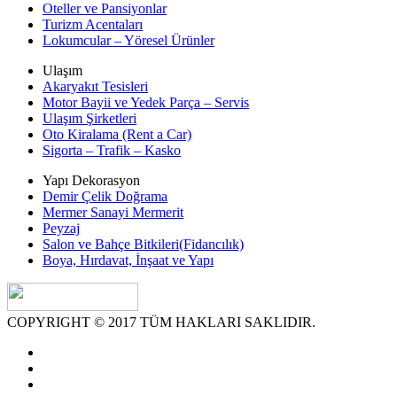
Oteller ve Pansiyonlar
Turizm Acentaları
Lokumcular – Yöresel Ürünler
Ulaşım
Akaryakıt Tesisleri
Motor Bayii ve Yedek Parça – Servis
Ulaşım Şirketleri
Oto Kiralama (Rent a Car)
Sigorta – Trafik – Kasko
Yapı Dekorasyon
Demir Çelik Doğrama
Mermer Sanayi Mermerit
Peyzaj
Salon ve Bahçe Bitkileri(Fidancılık)
Boya, Hırdavat, İnşaat ve Yapı
COPYRIGHT © 2017 TÜM HAKLARI SAKLIDIR.