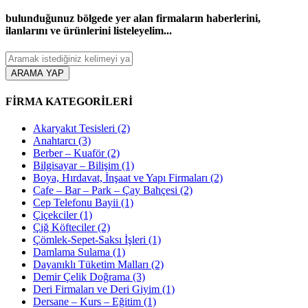
bulunduğunuz bölgede yer alan firmaların haberlerini,
ilanlarını ve ürünlerini listeleyelim...
ARAMA YAP
FİRMA KATEGORİLERİ
Akaryakıt Tesisleri
(2)
Anahtarcı
(3)
Berber – Kuaför
(2)
Bilgisayar – Bilişim
(1)
Boya, Hırdavat, İnşaat ve Yapı Firmaları
(2)
Cafe – Bar – Park – Çay Bahçesi
(2)
Cep Telefonu Bayii
(1)
Çiçekciler
(1)
Çiğ Köfteciler
(2)
Çömlek-Sepet-Saksı İşleri
(1)
Damlama Sulama
(1)
Dayanıklı Tüketim Malları
(2)
Demir Çelik Doğrama
(3)
Deri Firmaları ve Deri Giyim
(1)
Dersane – Kurs – Eğitim
(1)