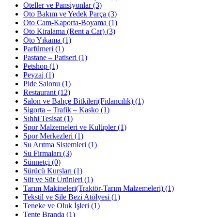
Oteller ve Pansiyonlar
(3)
Oto Bakım ve Yedek Parça
(3)
Oto Cam-Kaporta-Boyama
(1)
Oto Kiralama (Rent a Car)
(3)
Oto Yıkama
(1)
Parfümeri
(1)
Pastane – Patiseri
(1)
Petshop
(1)
Peyzaj
(1)
Pide Salonu
(1)
Restaurant
(12)
Salon ve Bahçe Bitkileri(Fidancılık)
(1)
Sigorta – Trafik – Kasko
(1)
Sıhhi Tesisat
(1)
Spor Malzemeleri ve Kulüpler
(1)
Spor Merkezleri
(1)
Su Arıtma Sistemleri
(1)
Su Firmaları
(3)
Sünnetçi
(0)
Sürücü Kursları
(1)
Süt ve Süt Ürünleri
(1)
Tarım Makineleri(Traktör-Tarım Malzemeleri)
(1)
Tekstil ve Şile Bezi Atölyesi
(1)
Teneke ve Oluk İşleri
(1)
Tente Branda
(1)