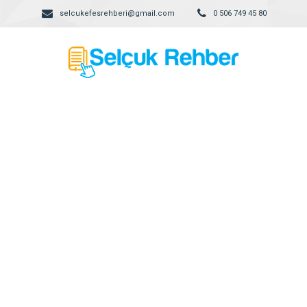
selcukefesrehberi@gmail.com
0 506 749 45 80