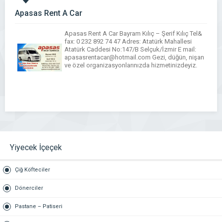
Apasas Rent A Car
Apasas Rent A Car Bayram Kılıç – Şerif Kılıç Tel&
fax: 0 232 892 74 47 Adres: Atatürk Mahallesi
Atatürk Caddesi No:147/B Selçuk/İzmir E mail:
apasasrentacar@hotmail.com Gezi, düğün, nişan
ve özel organizasyonlarınızda hizmetinizdeyiz.
Yiyecek İçeçek
Çiğ Köfteciler
Dönerciler
Pastane – Patiseri