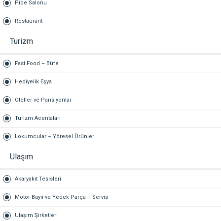
Pide Salonu
Restaurant
Turizm
Fast Food – Büfe
Hediyelik Eşya
Oteller ve Pansiyonlar
Turizm Acentaları
Lokumcular – Yöresel Ürünler
Ulaşım
Akaryakıt Tesisleri
Motor Bayii ve Yedek Parça – Servis
Ulaşım Şirketleri