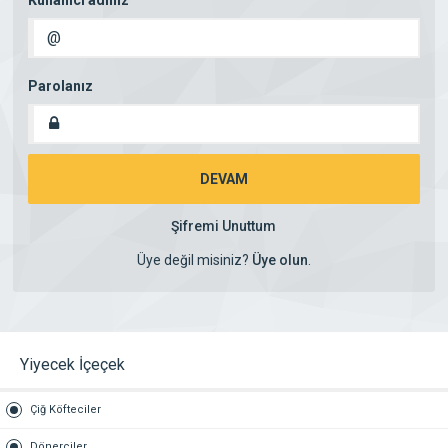
Kullanıcı adınız
@
Parolanız
DEVAM
Şifremi Unuttum
Üye değil misiniz?
Üye olun
.
Yiyecek İçeçek
Çiğ Köfteciler
Dönerciler