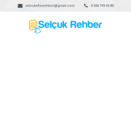
selcukefesrehberi@gmail.com
0 506 749 45 80