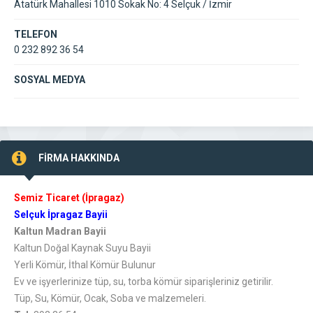
Atatürk Mahallesi 1010 Sokak No: 4 Selçuk / İzmir
TELEFON
0 232 892 36 54
SOSYAL MEDYA
FİRMA HAKKINDA
Semiz Ticaret (İpragaz)
Selçuk İpragaz Bayii
Kaltun Madran Bayii
Kaltun Doğal Kaynak Suyu Bayii
Yerli Kömür, İthal Kömür Bulunur
Ev ve işyerlerinize tüp, su, torba kömür siparişleriniz getirilir.
Tüp, Su, Kömür, Ocak, Soba ve malzemeleri.