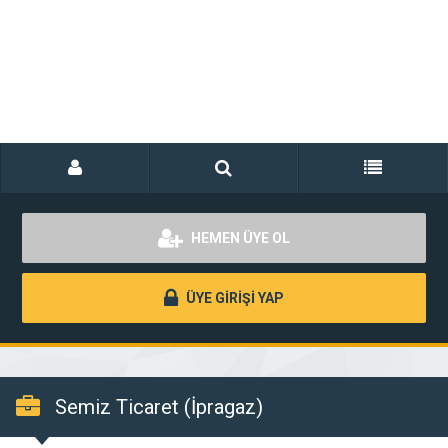
HEMEN ÜYE OL
ÜYE GİRİŞİ YAP
Semiz Ticaret (İpragaz)