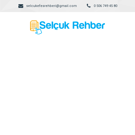
selcukefesrehberi@gmail.com
0 506 749 45 80