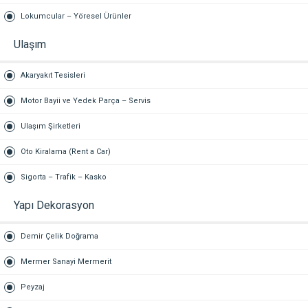
Lokumcular – Yöresel Ürünler
Ulaşım
Akaryakıt Tesisleri
Motor Bayii ve Yedek Parça – Servis
Ulaşım Şirketleri
Oto Kiralama (Rent a Car)
Sigorta – Trafik – Kasko
Yapı Dekorasyon
Demir Çelik Doğrama
Mermer Sanayi Mermerit
Peyzaj