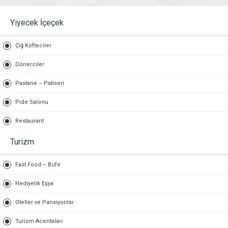
Yiyecek İçeçek
Çiğ Köfteciler
Dönerciler
Pastane – Patiseri
Pide Salonu
Restaurant
Turizm
Fast Food – Büfe
Hediyelik Eşya
Oteller ve Pansiyonlar
Turizm Acentaları