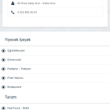
Ali Rıza Galip Arın - Selim Arın
0 232 892 05 39
Yiyecek İçeçek
Çiğ Köfteciler
Dönerciler
Pastane – Patiseri
Pide Salonu
Restaurant
Turizm
Fast Food – Büfe