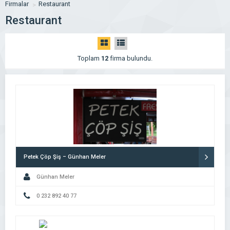
Firmalar
Restaurant
Restaurant
Toplam
12
firma bulundu.
Petek Çöp Şiş – Günhan Meler
Günhan Meler
0 232 892 40 77