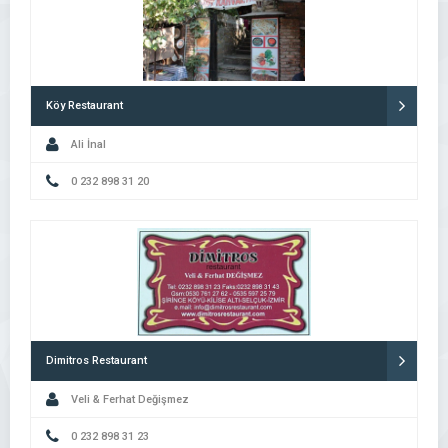
Köy Restaurant
Ali İnal
0 232 898 31 20
Dimitros Restaurant
Veli & Ferhat Değişmez
0 232 898 31 23