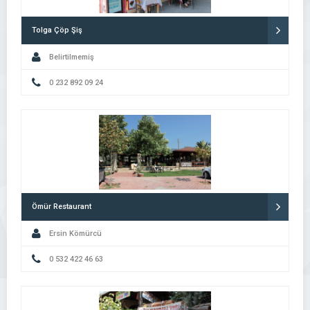
Tolga Çöp Şiş
Belirtilmemiş
0 232 892 09 24
Ömür Restaurant
Ersin Kömürcü
0 532 422 46 63