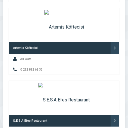
Artemis Köftecisi
Ali Usta
0 232 892 68 33
S.E.S.A Efes Restaurant