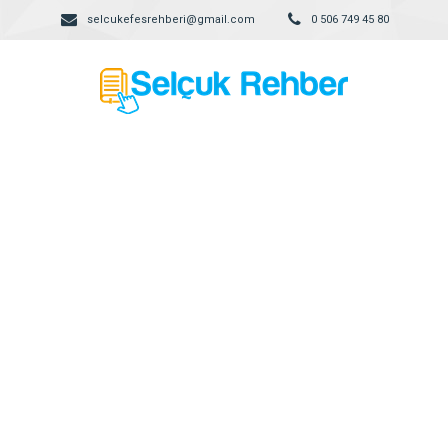
selcukefesrehberi@gmail.com
0 506 749 45 80