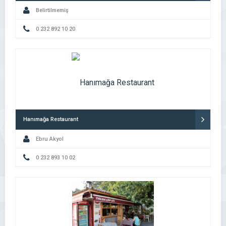
Belirtilmemiş
0 232 892 10 20
Hanımağa Restaurant
Ebru Akyol
0 232 893 10 02