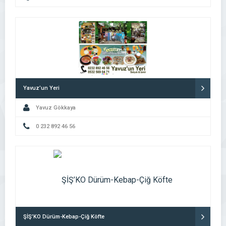
Yavuz’un Yeri
Yavuz Gökkaya
0 232 892 46 56
ŞİŞ’KO Dürüm-Kebap-Çiğ Köfte