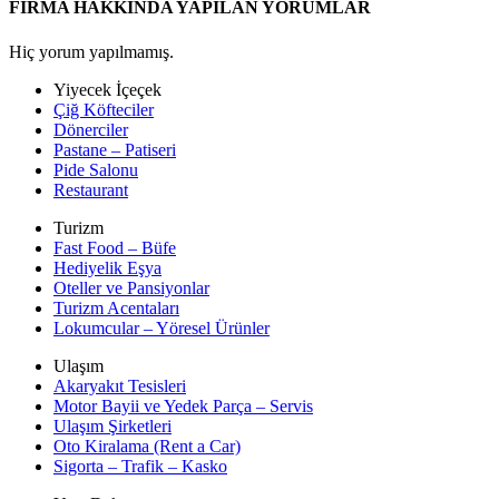
FİRMA HAKKINDA YAPILAN YORUMLAR
Hiç yorum yapılmamış.
Yiyecek İçeçek
Çiğ Köfteciler
Dönerciler
Pastane – Patiseri
Pide Salonu
Restaurant
Turizm
Fast Food – Büfe
Hediyelik Eşya
Oteller ve Pansiyonlar
Turizm Acentaları
Lokumcular – Yöresel Ürünler
Ulaşım
Akaryakıt Tesisleri
Motor Bayii ve Yedek Parça – Servis
Ulaşım Şirketleri
Oto Kiralama (Rent a Car)
Sigorta – Trafik – Kasko