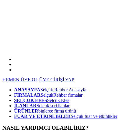
HEMEN ÜYE OL
ÜYE GİRİŞİ YAP
ANASAYFA
Selçuk Rehber Anasayfa
FİRMALAR
SelçukRehber firmalar
SELÇUK EFES
Selçuk Efes
İLANLAR
Selçuk seri ilanlar
ÜRÜNLER
binlerce firma ürünü
FUAR VE ETKİNLİKLER
Selçuk fuar ve etkinlikler
NASIL YARDIMCI OLABİLİRİZ
?