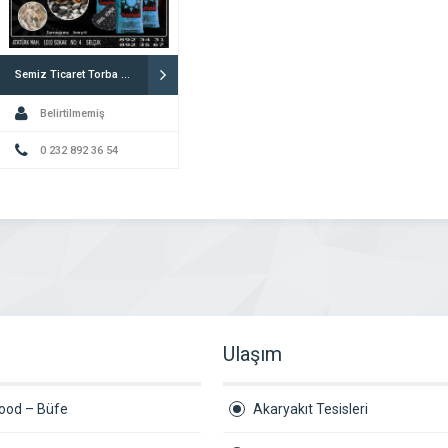
Semiz Ticaret Torba Kömür Satışı
Belirtilmemiş
0 232 892 36 54
Ulaşım
Food – Büfe
Akaryakıt Tesisleri