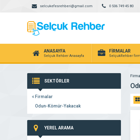
selcukefesrehberi@gmail.com
0 506 749 45 80
ANASAYFA
FİRMALAR
Selçuk Rehber Anasayfa
SelçukRehber firm
Firma
SEKTÖRLER
Od
Firmalar
Odun-Kömür-Yakacak
YEREL ARAMA