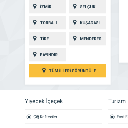
İZMİR
SELÇUK
TORBALI
KUŞADASI
TİRE
MENDERES
BAYINDIR
TÜM İLLERİ GÖRÜNTÜLE
Yiyecek İçeçek
Turizm
Çiğ Köfteciler
Fast 