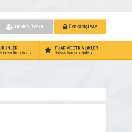
HEMEN ÜYE OL
ÜYE GİRİŞİ YAP
ÜRÜNLER
FUAR VE ETKİNLİKLER
binlerce firma ürünü
Selçuk fuar ve etkinlikler