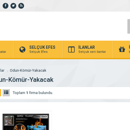
SELÇUK EFES
İLANLAR
alar
Selçuk Efes
Selçuk seri ilanlar
lar
Odun-Kömür-Yakacak
un-Kömür-Yakacak
Toplam
1
firma bulundu.