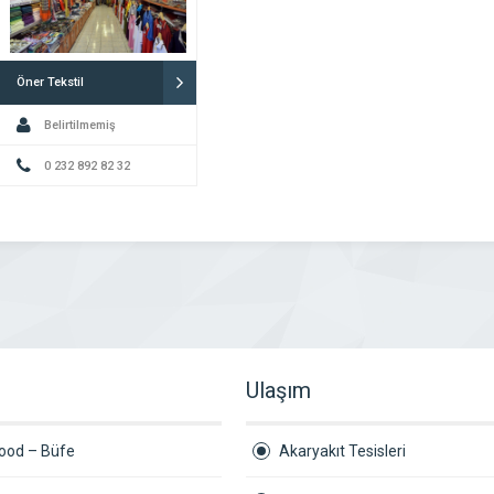
Öner Tekstil
Belirtilmemiş
0 232 892 82 32
Ulaşım
Food – Büfe
Akaryakıt Tesisleri