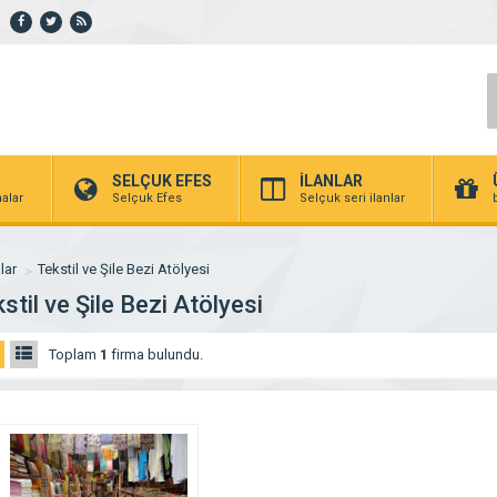
SELÇUK EFES
İLANLAR
alar
Selçuk Efes
Selçuk seri ilanlar
lar
Tekstil ve Şile Bezi Atölyesi
stil ve Şile Bezi Atölyesi
Toplam
1
firma bulundu.