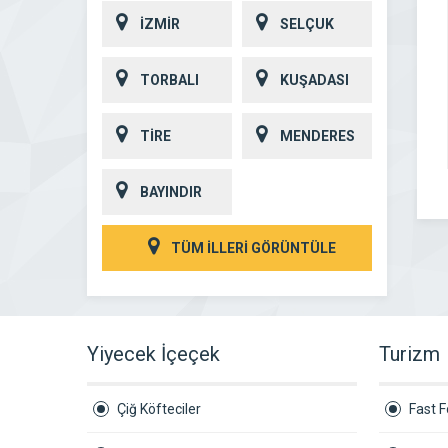
İZMİR
SELÇUK
TORBALI
KUŞADASI
TİRE
MENDERES
BAYINDIR
TÜM İLLERİ GÖRÜNTÜLE
Yiyecek İçeçek
Turizm
Çiğ Köfteciler
Fast 