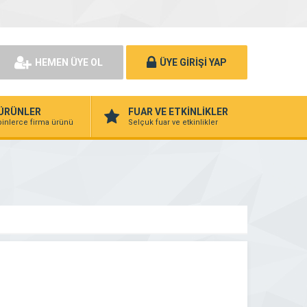
HEMEN ÜYE OL
ÜYE GİRİŞİ YAP
ÜRÜNLER
FUAR VE ETKİNLİKLER
binlerce firma ürünü
Selçuk fuar ve etkinlikler