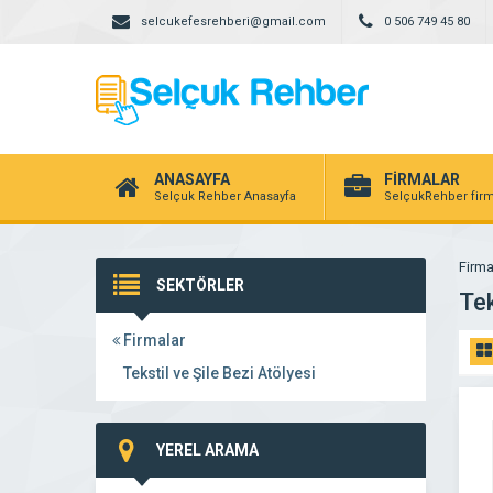
selcukefesrehberi@gmail.com
0 506 749 45 80
ANASAYFA
FİRMALAR
Selçuk Rehber Anasayfa
SelçukRehber firm
Firma
SEKTÖRLER
Tek
Firmalar
Tekstil ve Şile Bezi Atölyesi
YEREL ARAMA