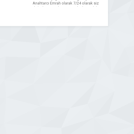
Anahtarcı Emrah olarak 7/24 olarak siz
değerli müşterilerimiz için hızlı ve etkili
hizmeti amaç edindik. Anahtar ve Kilit
sistemlerinde başınıza gelebilecek her
türlü soruna etkili çözümler
getiriyoruz.Kapıda kaldım […]