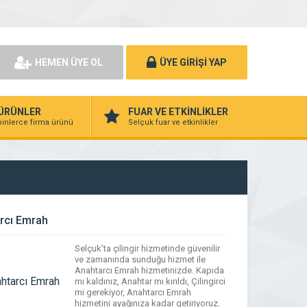
HEMEN ÜYE OL
ÜYE GİRİŞİ YAP
ÜRÜNLER
FUAR VE ETKİNLİKLER
binlerce firma ürünü
Selçuk fuar ve etkinlikler
rcı Emrah
Selçuk’ta çilingir hizmetinde güvenilir
ve zamanında sunduğu hizmet ile
Anahtarcı Emrah hizmetinizde. Kapıda
mı kaldınız, Anahtar mı kırıldı, Çilingirci
mi gerekiyor, Anahtarcı Emrah
hizmetini ayağınıza kadar getiriyoruz.