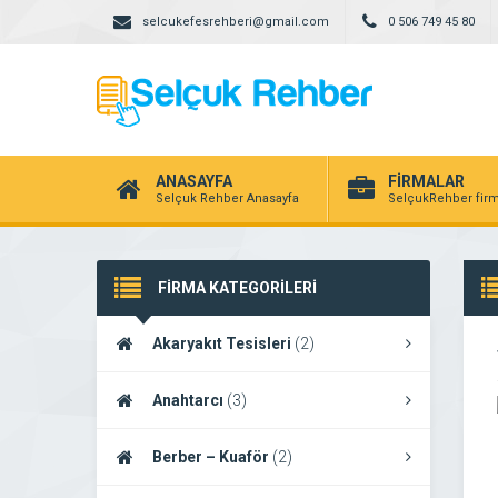
selcukefesrehberi@gmail.com
0 506 749 45 80
ANASAYFA
FİRMALAR
Selçuk Rehber Anasayfa
SelçukRehber firm
FİRMA KATEGORİLERİ
Akaryakıt Tesisleri
(2)
Anahtarcı
(3)
Berber – Kuaför
(2)