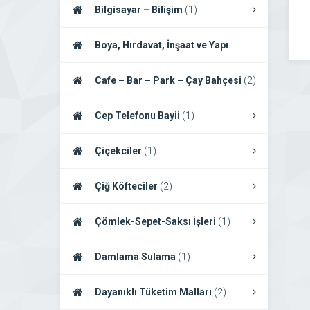
Bilgisayar – Bilişim
(1)
Boya, Hırdavat, İnşaat ve Yapı
Firmaları
(2)
Cafe – Bar – Park – Çay Bahçesi
(2)
Cep Telefonu Bayii
(1)
Çiçekciler
(1)
Çiğ Köfteciler
(2)
Çömlek-Sepet-Saksı İşleri
(1)
Damlama Sulama
(1)
Dayanıklı Tüketim Malları
(2)