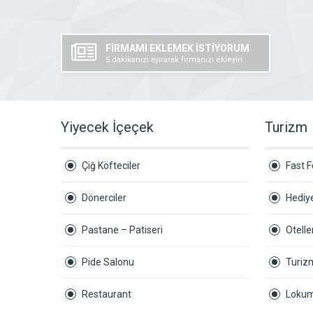
FİRMAMI EKLEMEK İSTİYORUM
5 dakikanızı ayırarak firmanızı ekleyin..
Yiyecek İçeçek
Turizm
Çiğ Köfteciler
Fast 
Dönerciler
Hediye
Pastane – Patiseri
Otelle
Pide Salonu
Turiz
Restaurant
Lokum