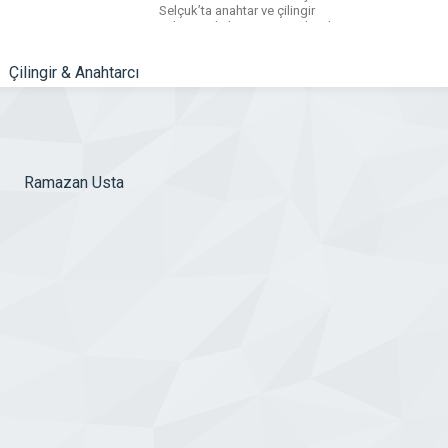
Selçuk’ta anahtar ve çilingir
sektöründe hizmet vermektedir.
Anahtarcılık ve çilingirlik sektöründe
bireysel ve kurumsal tüm
müşterilerimize kurumsal anlamda […]