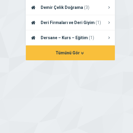
Demir Çelik Doğrama
(3)
Deri Firmaları ve Deri Giyim
(1)
Dersane – Kurs – Eğitim
(1)
Tümünü Gör