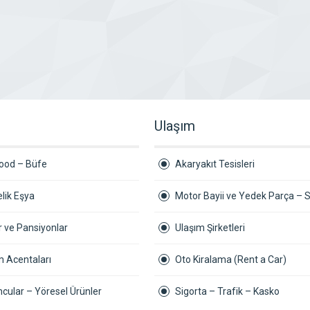
Ulaşım
Food – Büfe
Akaryakıt Tesisleri
lik Eşya
Motor Bayii ve Yedek Parça – S
r ve Pansiyonlar
Ulaşım Şirketleri
m Acentaları
Oto Kiralama (Rent a Car)
cular – Yöresel Ürünler
Sigorta – Trafik – Kasko