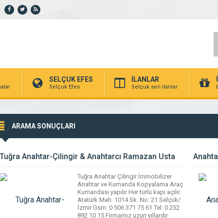
SELÇUK EFES
İLANLAR
alar
Selçuk Efes
Selçuk seri ilanlar
ARAMA SONUÇLARI
Tuğra Anahtar-Çilingir & Anahtarcı Ramazan Usta
Anahta
Tuğra Anahtar Çilingir İmmobilizer
Anahtar ve Kumanda Kopyalama Araç
Kumandası yapılır Her türlü kapı açılır.
Atatürk Mah. 1014 Sk. No: 21 Selçuk/
İzmir Gsm: 0 506 371 75 61 Tel: 0 232
892 10 15 Firmamız uzun yıllardır