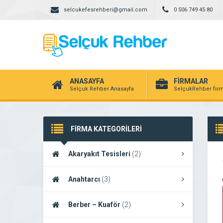
selcukefesrehberi@gmail.com
0 506 749 45 80
ANASAYFA
FİRMALAR
Selçuk Rehber Anasayfa
SelçukRehber firm
FİRMA KATEGORİLERİ
Akaryakıt Tesisleri
(2)
Anahtarcı
(3)
Berber – Kuaför
(2)