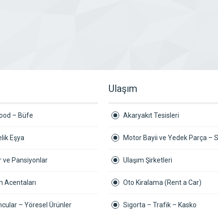
Ulaşım
Food – Büfe
Akaryakıt Tesisleri
lik Eşya
Motor Bayii ve Yedek Parça – S
r ve Pansiyonlar
Ulaşım Şirketleri
m Acentaları
Oto Kiralama (Rent a Car)
cular – Yöresel Ürünler
Sigorta – Trafik – Kasko