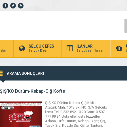
SELÇUK EFES
İLANLAR
alar
Selçuk Efes
Selçuk seri ilanlar
ARAMA SONUÇLARI
ŞİŞ’KO Dürüm-Kebap-Çiğ Köfte
ŞİŞ’KO Dürüm-Kebap-Çiğ Köfte
Atatürk Mah. 1013 Sk. NO: 3/A Selçuk/
İzmir Tel: 0 232 892 10 20 Gsm: 0 507
777 99 31 Usta eller, usta lezzetler
Adana, Urfa Dürüm, Kebap, Ciğer, Şiş,
Tavuk Şiş, Közde Şiş Köfte, Tantuni,