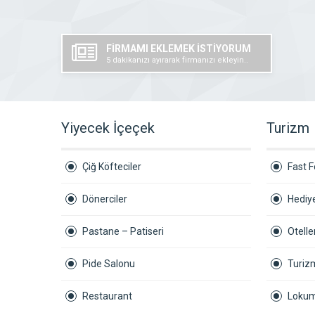
FİRMAMI EKLEMEK İSTİYORUM
5 dakikanızı ayırarak firmanızı ekleyin..
Yiyecek İçeçek
Turizm
Çiğ Köfteciler
Fast 
Dönerciler
Hediye
Pastane – Patiseri
Otelle
Pide Salonu
Turiz
Restaurant
Lokum