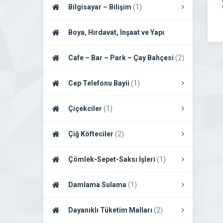
Bilgisayar – Bilişim
(1)
Boya, Hırdavat, İnşaat ve Yapı
Firmaları
(2)
Cafe – Bar – Park – Çay Bahçesi
(2)
Cep Telefonu Bayii
(1)
Çiçekciler
(1)
Çiğ Köfteciler
(2)
Çömlek-Sepet-Saksı İşleri
(1)
Damlama Sulama
(1)
Dayanıklı Tüketim Malları
(2)