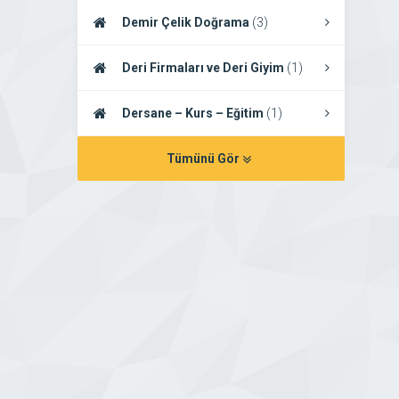
Demir Çelik Doğrama
(3)
Deri Firmaları ve Deri Giyim
(1)
Dersane – Kurs – Eğitim
(1)
Tümünü Gör