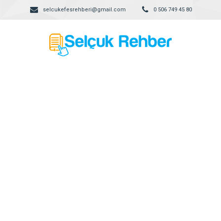
selcukefesrehberi@gmail.com
0 506 749 45 80