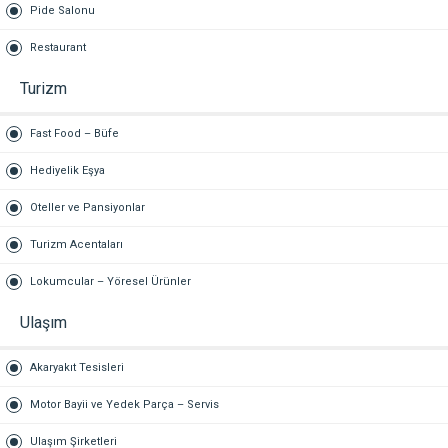
Pide Salonu
Restaurant
Turizm
Fast Food – Büfe
Hediyelik Eşya
Oteller ve Pansiyonlar
Turizm Acentaları
Lokumcular – Yöresel Ürünler
Ulaşım
Akaryakıt Tesisleri
Motor Bayii ve Yedek Parça – Servis
Ulaşım Şirketleri