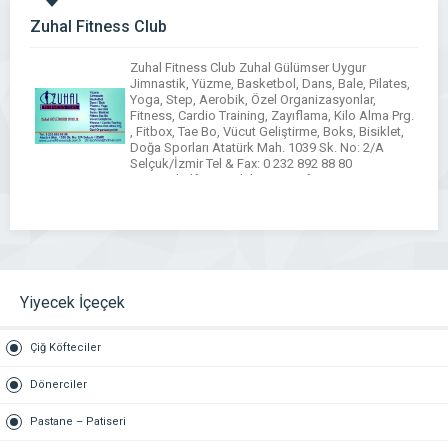
Zuhal Fitness Club
Zuhal Fitness Club Zuhal Gülümser Uygur
Jimnastik, Yüzme, Basketbol, Dans, Bale, Pilates,
Yoga, Step, Aerobik, Özel Organizasyonlar,
Fitness, Cardio Training, Zayıflama, Kilo Alma Prg.
, Fitbox, Tae Bo, Vücut Geliştirme, Boks, Bisiklet,
Doğa Sporları Atatürk Mah. 1039 Sk. No: 2/A
Selçuk/İzmir Tel & Fax: 0 232 892 88 80
www.zuhalfitnessclub.com / zfc-
sportclub@hotmail.com
Yiyecek İçeçek
Çiğ Köfteciler
Dönerciler
Pastane – Patiseri