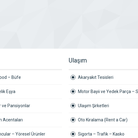
Ulaşım
Food – Büfe
Akaryakıt Tesisleri
lik Eşya
Motor Bayii ve Yedek Parça – S
r ve Pansiyonlar
Ulaşım Şirketleri
m Acentaları
Oto Kiralama (Rent a Car)
cular – Yöresel Ürünler
Sigorta – Trafik – Kasko