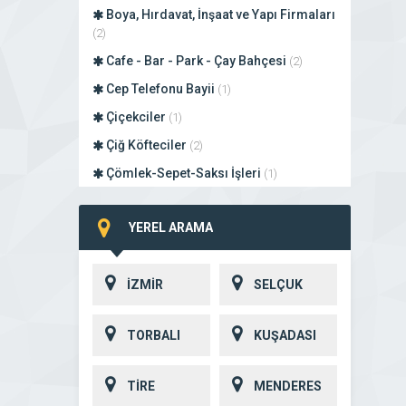
Boya, Hırdavat, İnşaat ve Yapı Firmaları
(2)
Cafe - Bar - Park - Çay Bahçesi
(2)
Cep Telefonu Bayii
(1)
Çiçekciler
(1)
Çiğ Köfteciler
(2)
Çömlek-Sepet-Saksı İşleri
(1)
Damlama Sulama
(1)
YEREL ARAMA
Dayanıklı Tüketim Malları
(2)
Demir Çelik Doğrama
(3)
İZMİR
SELÇUK
Deri Firmaları ve Deri Giyim
(1)
Dersane - Kurs - Eğitim
(1)
TORBALI
KUŞADASI
Dönerciler
(4)
Eczaneler
(1)
TİRE
MENDERES
Elektrik – Elektronik
(1)