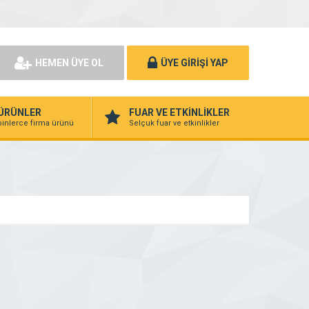
HEMEN ÜYE OL
ÜYE GİRİŞİ YAP
ÜRÜNLER
FUAR VE ETKİNLİKLER
binlerce firma ürünü
Selçuk fuar ve etkinlikler