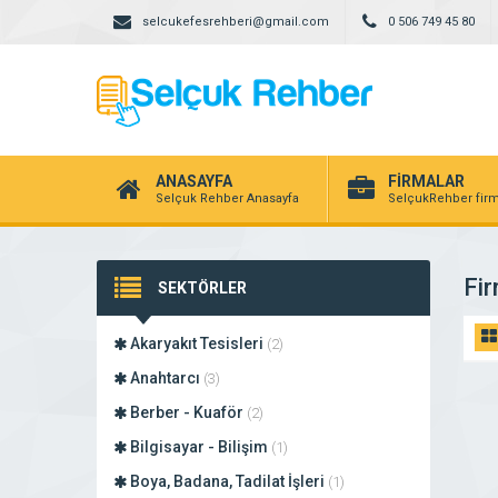
selcukefesrehberi@gmail.com
0 506 749 45 80
ANASAYFA
FİRMALAR
Selçuk Rehber Anasayfa
SelçukRehber firm
Fir
SEKTÖRLER
Akaryakıt Tesisleri
(2)
Anahtarcı
(3)
Berber - Kuaför
(2)
Bilgisayar - Bilişim
(1)
Boya, Badana, Tadilat İşleri
(1)