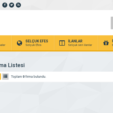
SELÇUK EFES
İLANLAR
alar
Selçuk Efes
Selçuk seri ilanlar
ma Listesi
Toplam
0
firma bulundu.