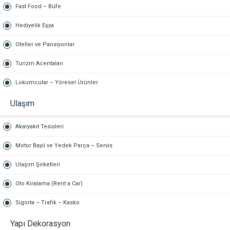
Fast Food – Büfe
Hediyelik Eşya
Oteller ve Pansiyonlar
Turizm Acentaları
Lokumcular – Yöresel Ürünler
Ulaşım
Akaryakıt Tesisleri
Motor Bayii ve Yedek Parça – Servis
Ulaşım Şirketleri
Oto Kiralama (Rent a Car)
Sigorta – Trafik – Kasko
Yapı Dekorasyon