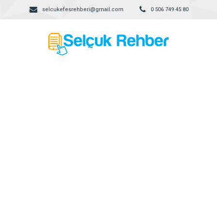
selcukefesrehberi@gmail.com
0 506 749 45 80