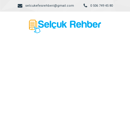
selcukefesrehberi@gmail.com
0 506 749 45 80