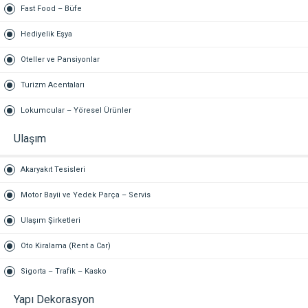
Fast Food – Büfe
Hediyelik Eşya
Oteller ve Pansiyonlar
Turizm Acentaları
Lokumcular – Yöresel Ürünler
Ulaşım
Akaryakıt Tesisleri
Motor Bayii ve Yedek Parça – Servis
Ulaşım Şirketleri
Oto Kiralama (Rent a Car)
Sigorta – Trafik – Kasko
Yapı Dekorasyon